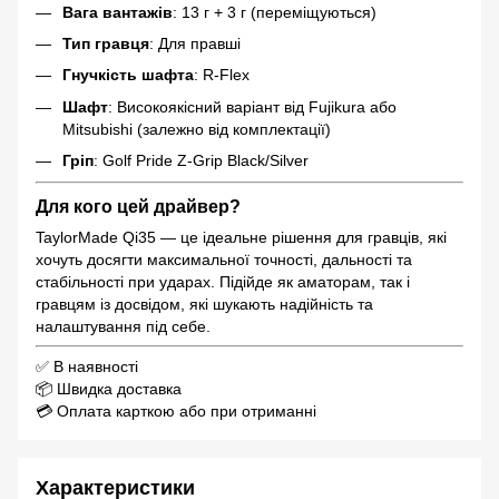
Вага вантажів
: 13 г + 3 г (переміщуються)
Тип гравця
: Для правші
Гнучкість шафта
: R-Flex
Шафт
: Високоякісний варіант від Fujikura або
Mitsubishi (залежно від комплектації)
Гріп
: Golf Pride Z‑Grip Black/Silver
Для кого цей драйвер?
TaylorMade Qi35 — це ідеальне рішення для гравців, які
хочуть досягти максимальної точності, дальності та
стабільності при ударах. Підійде як аматорам, так і
гравцям із досвідом, які шукають надійність та
налаштування під себе.
✅ В наявності
📦 Швидка доставка
💳 Оплата карткою або при отриманні
Характеристики