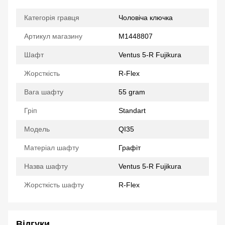
Категорія гравця
Чоловіча ключка
Артикул магазину
M1448807
Шафт
Ventus 5-R Fujikura
Жорсткість
R-Flex
Вага шафту
55 gram
Гріп
Standart
Модель
QI35
Матеріал шафту
Графіт
Назва шафту
Ventus 5-R Fujikura
Жорсткість шафту
R-Flex
Відгуки