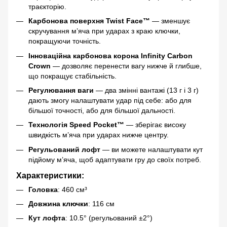
траєкторію.
Карбонова поверхня Twist Face™
— зменшує
скручування м’яча при ударах з краю ключки,
покращуючи точність.
Інноваційна карбонова корона Infinity Carbon
Crown
— дозволяє перенести вагу нижче й глибше,
що покращує стабільність.
Регулювання ваги
— два змінні вантажі (13 г і 3 г)
дають змогу налаштувати удар під себе: або для
більшої точності, або для більшої дальності.
Технологія Speed Pocket™
— зберігає високу
швидкість м’яча при ударах нижче центру.
Регульований лофт
— ви можете налаштувати кут
підйому м’яча, щоб адаптувати гру до своїх потреб.
Характеристики:
Головка
: 460 см³
Довжина ключки
: 116 см
Кут лофта
: 10.5° (регульований ±2°)