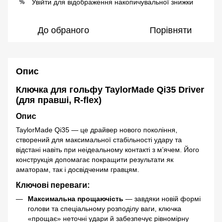
Увійти
для відображення накопичувальної знижки
%
До обраного
Порівняти
Опис
Ключка для гольфу TaylorMade Qi35 Driver
(для правші, R-flex)
Опис
TaylorMade Qi35 — це драйвер нового покоління,
створений для максимальної стабільності удару та
відстані навіть при неідеальному контакті з м’ячем. Його
конструкція допомагає покращити результати як
аматорам, так і досвідченим гравцям.
Ключові переваги:
Максимальна прощаючість
— завдяки новій формі
голови та спеціальному розподілу ваги, ключка
«прощає» неточні удари й забезпечує рівномірну