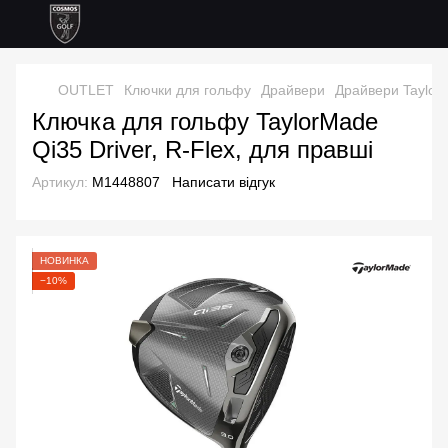
OUTLET
Ключки для гольфу
Драйвери
Драйвери Taylor
Ключка для гольфу TaylorMade
Qi35 Driver, R-Flex, для правші
Артикул:
M1448807
Написати відгук
НОВИНКА
−10%