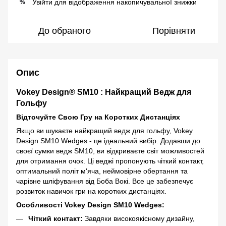
Увійти
для відображення накопичувальної знижки
%
До обраного
Порівняти
Опис
Vokey Design® SM10 : Найкращий Ведж для
Гольфу
Відточуйте Свою Гру на Коротких Дистанціях
Якщо ви шукаєте найкращий ведж для гольфу, Vokey
Design SM10 Wedges - це ідеальний вибір. Додавши до
своєї сумки ведж SM10, ви відкриваєте світ можливостей
для отримання очок. Ці веджі пропонують чіткий контакт,
оптимальний політ м'яча, неймовірне обертання та
чарівне шліфування від Боба Вокі. Все це забезпечує
розвиток навичок гри на коротких дистанціях.
Особливості Vokey Design SM10 Wedges:
Чіткий контакт:
Завдяки високоякісному дизайну,