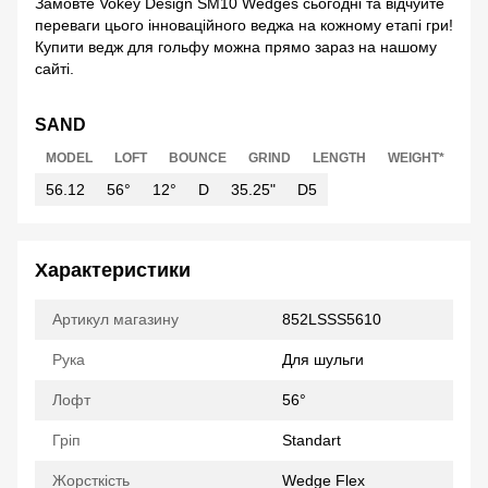
Замовте Vokey Design SM10 Wedges сьогодні та відчуйте
переваги цього інноваційного веджа на кожному етапі гри!
Купити ведж для гольфу можна прямо зараз на нашому
сайті.
SAND
MODEL
LOFT
BOUNCE
GRIND
LENGTH
WEIGHT*
56.12
56°
12°
D
35.25"
D5
Характеристики
Артикул магазину
852LSSS5610
Рука
Для шульги
Лофт
56°
Гріп
Standart
Жорсткість
Wedge Flex