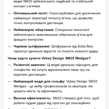
веджі SM10 забезпечують надійний та стабільний
контакт з м'ячем.
Оптимальний політ:
Сконструйовані для досягнення
найкращої траєкторії польоту м'яча, що дозволяє
точно контролювати дистанцію.
Неймовірне обертання:
Спеціальні технології
забезпечують максимальне обертання м'яча для
кращого контролю.
Чарівне шліфування:
Шліфування від Боба Вокі
гарантує ідеальне відчуття та точність кожного удару.
Чому варто купити Vokey Design SM10 Wedges?
Розвиток навичок:
Ці веджі ідеально підходять для
гольфістів, які хочуть вдосконалити свою гру на
коротких дистанціях.
Найкращий ведж для гольфу:
Vokey Design SM10
Wedges - це вибір професіоналів та аматорів, які
цінують якість та ефективність.
Висока ефективність:
SM10 створені для того, щоб
робити чудові удари від простих до сенсаційних.