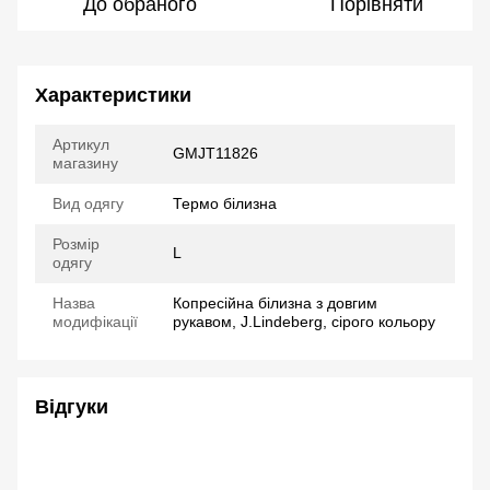
До обраного
Порівняти
Характеристики
Артикул
GMJT11826
магазину
Вид одягу
Термо білизна
Розмір
L
одягу
Назва
Копресійна білизна з довгим
модифікації
рукавом, J.Lindeberg, сірого кольору
Відгуки