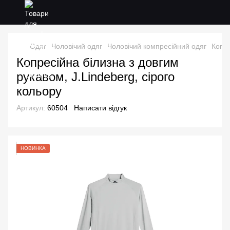
Одяг
Чоловічий одяг
Чоловічий компресійний одяг
Копре
Копресійна білизна з довгим
рукавом, J.Lindeberg, сірого
кольору
Артикул:
60504
Написати відгук
НОВИНКА