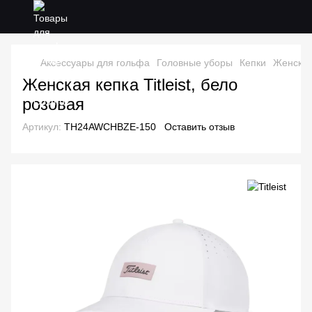
Аксессуары для гольфа
Головные уборы
Кепки
Женская 
Женская кепка Titleist, бело
розовая
Артикул:
TH24AWCHBZE-150
Оставить отзыв