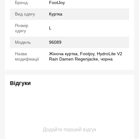
Бренд
FootJoy
Вид одягу
Куртка
Розмір
L
одягу
Модель
96089
Назва
Жіноча куртка, Footjoy, HydroLite V2
модифікації
Rain Damen Regenjacke, чорна
Відгуки
Додайте перший відгук