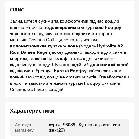
Опис
Залишайтеся сухими та комфортними під час дощу з
нашою жіночою
водонепроникною курткою Footjoy
чорного кольору, яку ви можете
купити
в інтернет-
магазині Cosmos Golf. Ця легка та дихаюча
водонепроникна куртка жіноча
(модель
Hydrolite V2
Rain Damen Regenjacke
) ідеально підходить для занять
спортом, включаючи
гольф
, а також для активного
відпочинку в негоду. Шукаєте надійний
дощовик жіночий
від відомого бренду?
Куртка Footjoy
забезпечить вам
повний захист від дощу, не сковуючи рухів. Ознайомтеся з
ціною та замовляйте
жіночі куртки Footjoy
онлайн в
Cosmos Golf вже сьогодні!
Характеристики
Артикул
куртка 96089L Куртка от дождя син
магазину
жен(20)