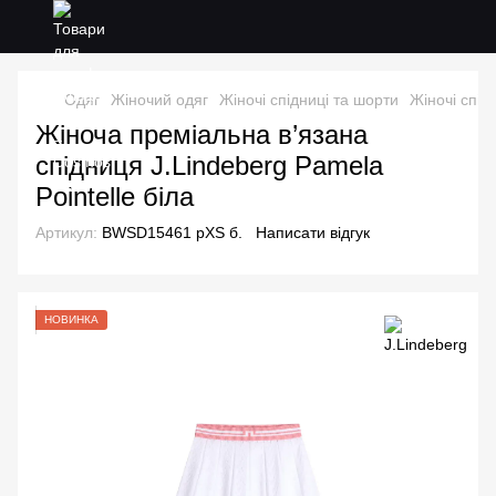
Одяг
Жіночий одяг
Жіночі спідниці та шорти
Жіночі спід
Жіноча преміальна в’язана
спідниця J.Lindeberg Pamela
Pointelle біла
Артикул:
BWSD15461 рXS б.
Написати відгук
НОВИНКА