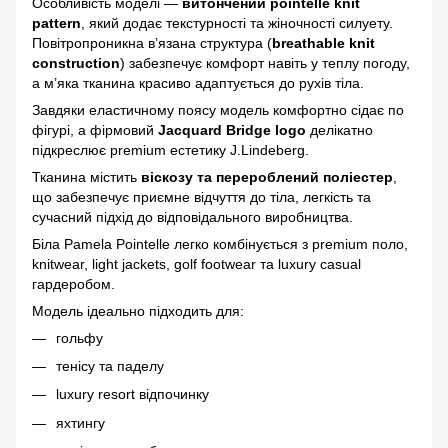
Особливість моделі —
витончений pointelle knit
pattern
, який додає текстурності та жіночності силуету.
Повітропроникна в’язана структура (
breathable knit
construction
) забезпечує комфорт навіть у теплу погоду,
а м’яка тканина красиво адаптується до рухів тіла.
Завдяки еластичному поясу модель комфортно сідає по
фігурі, а фірмовий
Jacquard Bridge logo
делікатно
підкреслює premium естетику J.Lindeberg.
Тканина містить
віскозу та перероблений поліестер
,
що забезпечує приємне відчуття до тіла, легкість та
сучасний підхід до відповідального виробництва.
Біла Pamela Pointelle легко комбінується з premium поло,
knitwear, light jackets, golf footwear та luxury casual
гардеробом.
Модель ідеально підходить для:
гольфу
тенісу та паделу
luxury resort відпочинку
яхтингу