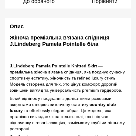
До обраного
Порівняти
Опис
Жіноча преміальна в’язана спідниця
J.Lindeberg Pamela Pointelle біла
J.Lindeberg Pamela Pointelle Knitted Skirt
—
преміальна жіноча в’язана спідниця, яка поєднує сучасну
спортивну естетику, жіночність та refined luxury стиль.
Модель створена для тих, хто цінує комфорт, дорогий
зовнішній вигляд та універсальність premium гардероба.
Білий відтінок у поєднанні з делікатними рожевими
акцентами створює витончену естетику
country club
luxury
та effortlessly elegant образ. Це модель, яка
органічно виглядає як на гольф-полі, так і під час
відпочинку в resort-локаціях, заміському клубі чи літньому
ресторані.