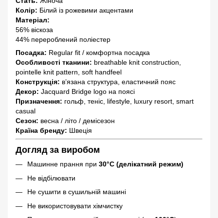
Стать:
Жіноча
Колір:
Білий із рожевими акцентами
Матеріал:
56% віскоза
44% перероблений поліестер
Посадка:
Regular fit / комфортна посадка
Особливості тканини:
breathable knit construction,
pointelle knit pattern, soft handfeel
Конструкція:
в’язана структура, еластичний пояс
Декор:
Jacquard Bridge logo на поясі
Призначення:
гольф, теніс, lifestyle, luxury resort, smart
casual
Сезон:
весна / літо / демісезон
Країна бренду:
Швеція
Догляд за виробом
Машинне прання при
30°C (делікатний режим)
Не відбілювати
Не сушити в сушильній машині
Не використовувати хімчистку