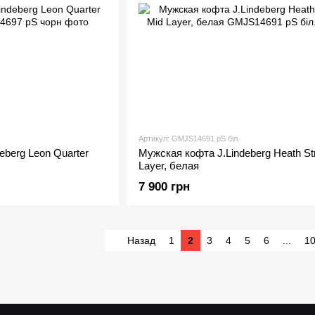
Артикул: GMJS14691 рS біл.
eberg Leon Quarter
Мужская кофта J.Lindeberg Heath Str
Layer, белая
7 900 грн
Назад
1
2
3
4
5
6
...
1