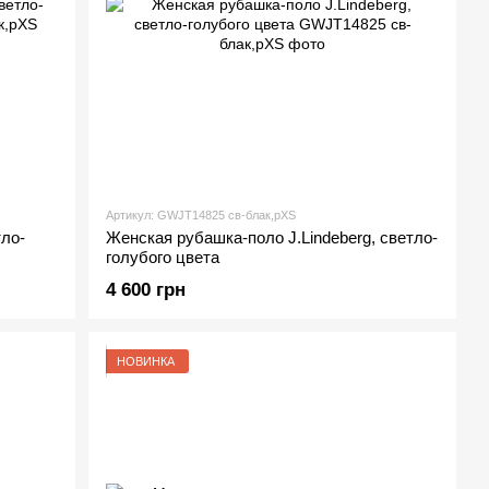
Артикул: GWJT14825 cв-блак,рXS
тло-
Женская рубашка-поло J.Lindeberg, светло-
голубого цвета
4 600 грн
НОВИНКА