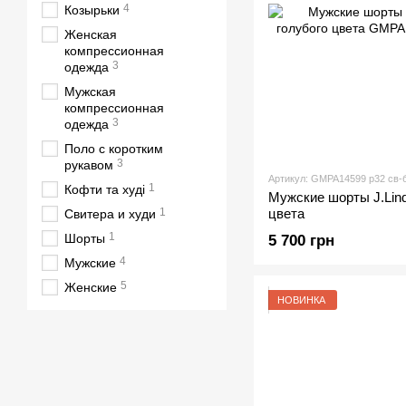
4
Козырьки
Женская
компрессионная
3
одежда
Мужская
компрессионная
3
одежда
Поло с коротким
3
рукавом
Артикул: GMPA14599 р32 св-
1
Кофти та худі
Мужские шорты J.Lind
1
цвета
Свитера и худи
1
Шорты
5 700 грн
4
Мужские
5
Женские
НОВИНКА