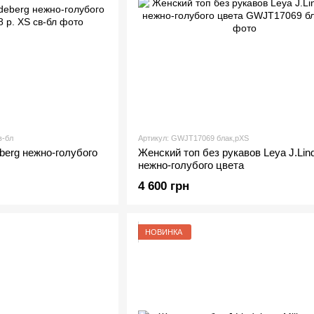
в-бл
Артикул: GWJT17069 блак,рXS
berg нежно-голубого
Женский топ без рукавов Leya J.Lin
нежно-голубого цвета
4 600 грн
НОВИНКА