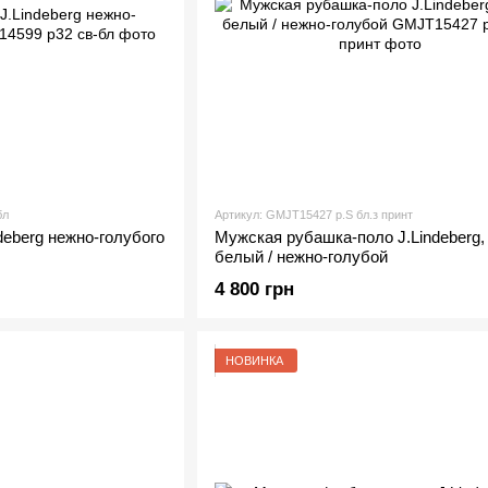
бл
Артикул: GMJT15427 р.S бл.з принт
eberg нежно-голубого
Мужская рубашка-поло J.Lindeberg, 
белый / нежно-голубой
4 800 грн
НОВИНКА