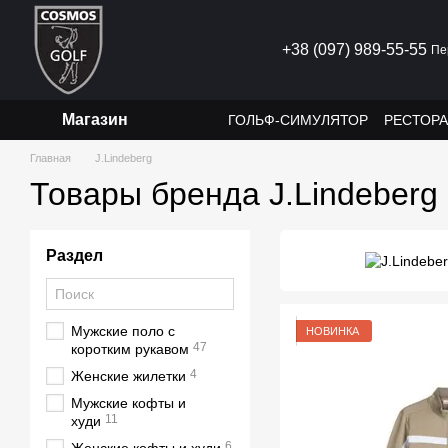
Перейти к основному контенту
+38 (097) 989-55-55
Пе
Магазин
ГОЛЬФ-СИМУЛЯТОР
РЕСТОР
Главная
J.Lindeberg
Товары бренда J.Lindeberg
Раздел
Мужские поло с
НОВИНКА
47
коротким рукавом
4
Женские жилетки
Мужские кофты и
11
худи
6