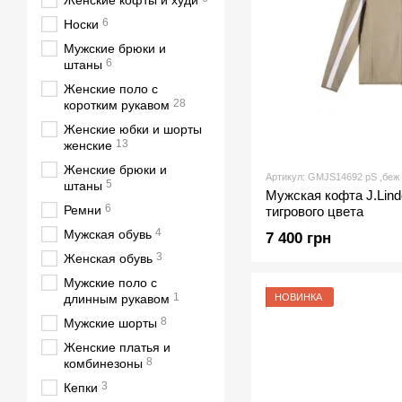
Женские кофты и худи
6
Носки
Мужские брюки и
6
штаны
Женские поло с
28
коротким рукавом
Женские юбки и шорты
13
женские
Женские брюки и
Артикул: GMJS14692 рS ,беж
5
штаны
Мужская кофта J.Lind
6
Ремни
тигрового цвета
4
Мужская обувь
7 400 грн
3
Женская обувь
Мужские поло с
1
НОВИНКА
длинным рукавом
8
Мужские шорты
Женские платья и
8
комбинезоны
3
Кепки