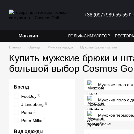
Перейти к основному контенту
+38 (097) 989-55-55
Пе
Магазин
ГОЛЬФ-СИМУЛЯТОР
РЕСТОР
Главная
Одежда
Мужская одежда
Мужские брюки и штаны
Купить мужские брюки и шт
большой выбор Cosmos Gol
Мужские поло с к
Бренд
3
FootJoy
Мужские поло с 
6
J.Lindeberg
4
Puma
Мужское термобе
1
Peter Millar
Вид одежды