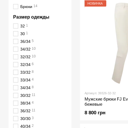
НОВИНКА
14
Брюки
Размер одежды
1
32
1
30
5
36/34
10
34/32
10
32/32
6
32/34
8
33/32
4
33/34
8
34/34
Артикул: 39326-32-32
11
30/32
Мужские брюки FJ Evol
4
38/34
бежевые
11
36/32
8 800 грн
3
30/30
2
40/34