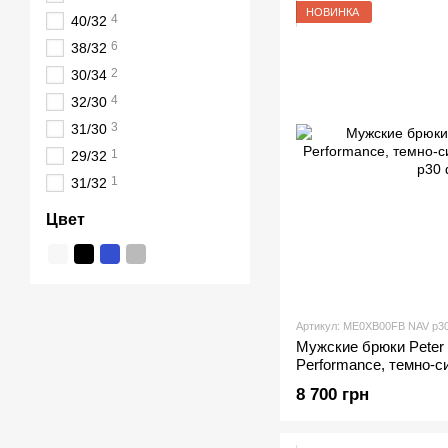
НОВИНКА
4
40/32
6
38/32
2
30/34
4
32/30
3
31/30
1
29/32
1
31/32
Цвет
Артикул: ME0XB00FB NAV р3
Мужские брюки Peter M
Performance, темно-с
8 700 грн