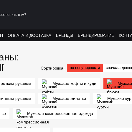
резвонить вам?
АН
ОПЛАТА И ДОСТАВКА
БРЕНДЫ
БРЕНДИРОВАНИЕ
КОНТ
аны:
f
по популярности
сначала деше
Сортировка:
оротким рукавом
Мужские кофты и худи
Мужски
длинным рукавом
Мужские жилетки
Мужские кур
лье
Мужская компрессионная одежда