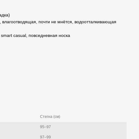
адка)
 влагоотводящая, почти не мнётся, водоотталкивающая
 smart casual, повседневная носка
Стегна (см)
95–97
97–99