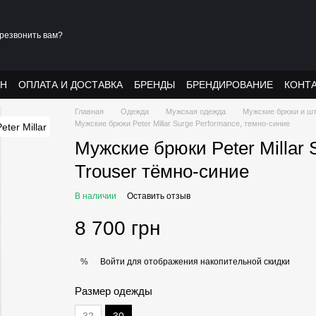
резвонить вам?
АН
ОПЛАТА И ДОСТАВКА
БРЕНДЫ
БРЕНДИРОВАНИЕ
КОНТ
Главная
Одежда
Мужская одежда
Мужские брюки и ш
Мужские брюки Peter Millar Surge Performance, темно-синие
Мужские брюки Peter Millar 
Trouser тёмно-синие
В наличии
Оставить отзыв
8 700 грн
Войти
для отображения накопительной скидки
%
Размер одежды