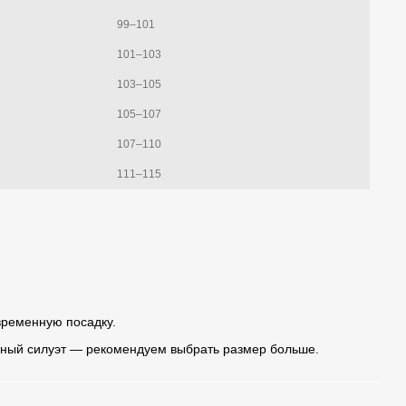
99–101
101–103
103–105
105–107
107–110
111–115
ременную посадку.
дный силуэт — рекомендуем выбрать размер больше.