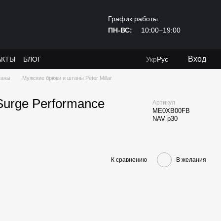
График работы:
ПН-ВС:
10:00–19:00
Вход
АКТЫ
БЛОГ
Укр
Рус
таны
Мужские брюки и штаны Peter Millar
Surge Performance
Артикул
ME0XB00FB
NAV р30
К сравнению
В желания