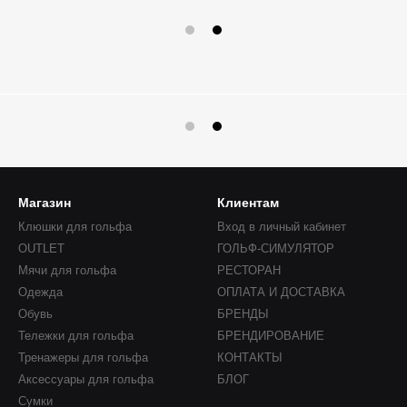
Магазин
Клиентам
Клюшки для гольфа
Вход в личный кабинет
OUTLET
ГОЛЬФ-СИМУЛЯТОР
Мячи для гольфа
РЕСТОРАН
Одежда
ОПЛАТА И ДОСТАВКА
Обувь
БРЕНДЫ
Тележки для гольфа
БРЕНДИРОВАНИЕ
Тренажеры для гольфа
КОНТАКТЫ
Аксессуары для гольфа
БЛОГ
Сумки