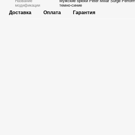
Название
Мужские брюки Peter Millar Surge Perfor
модификации
темно-синие
Доставка
Оплата
Гарантия