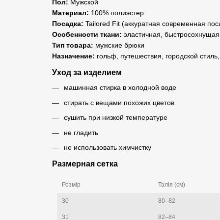
Пол:
Мужской
Материал:
100% полиэстер
Посадка:
Tailored Fit (аккуратная современная пос
Особенности ткани:
эластичная, быстросохнущая,
Тип товара:
мужские брюки
Назначение:
гольф, путешествия, городской стиль,
Уход за изделием
машинная стирка в холодной воде
стирать с вещами похожих цветов
сушить при низкой температуре
не гладить
не использовать химчистку
Размерная сетка
Розмір
Талія (см)
30
80–82
31
82–84