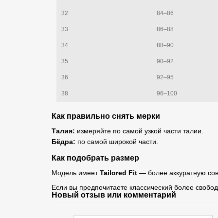
32
84–86
33
86–88
34
88–90
35
90–92
36
92–95
38
96–100
Как правильно снять мерки
Талия:
измеряйте по самой узкой части талии.
Бёдра:
по самой широкой части.
Как подобрать размер
Модель имеет
Tailored Fit
— более аккуратную сов
Если вы предпочитаете классический более свобо
Новый отзыв или комментарий