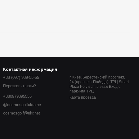
Контактная информация
+38 (097) 989-55-55
г. Киев, Берестейский проспект,
24 (проспект Победы), ТРЦ Smart
Перезвонить вам?
Plaza Polytech, 5 этаж Вход с
паркинга ТРЦ
+380979895555
Карта проезда
@cosmosgolfukraine
cosmosgolf@ukr.net