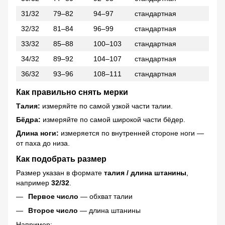
31/32
79–82
94–97
стандартная
32/32
81–84
96–99
стандартная
33/32
85–88
100–103
стандартная
34/32
89–92
104–107
стандартная
36/32
93–96
108–111
стандартная
Как правильно снять мерки
Талия:
измеряйте по самой узкой части талии.
Бёдра:
измеряйте по самой широкой части бёдер.
Длина ноги:
измеряется по внутренней стороне ноги —
от паха до низа.
Как подобрать размер
Размер указан в формате
талия / длина штанины
,
например
32/32
.
Первое число
— обхват талии
Второе число
— длина штанины
Например: