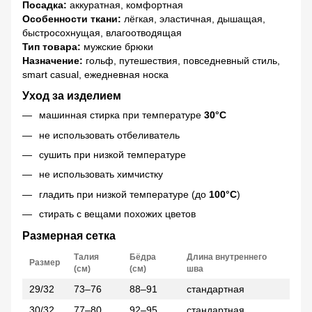
Посадка:
аккуратная, комфортная
Особенности ткани:
лёгкая, эластичная, дышащая,
быстросохнущая, влагоотводящая
Тип товара:
мужские брюки
Назначение:
гольф, путешествия, повседневный стиль,
smart casual, ежедневная носка
Уход за изделием
машинная стирка при температуре
30°C
не использовать отбеливатель
сушить при низкой температуре
не использовать химчистку
гладить при низкой температуре (до
100°C
)
стирать с вещами похожих цветов
Размерная сетка
Талия
Бёдра
Длина внутреннего
Размер
(см)
(см)
шва
29/32
73–76
88–91
стандартная
30/32
77–80
92–95
стандартная