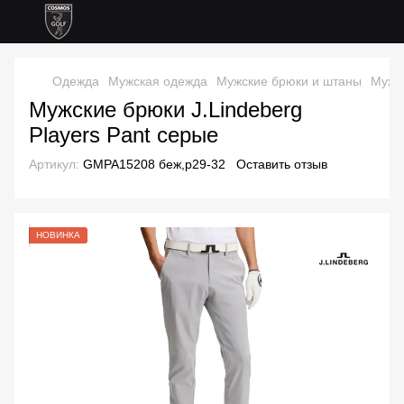
Одежда
Мужская одежда
Мужские брюки и штаны
Мужск
Мужские брюки J.Lindeberg
Players Pant серые
Артикул:
GMPA15208 беж,р29-32
Оставить отзыв
НОВИНКА