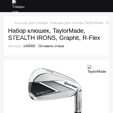
Клюшки для гольфа
Клюшки для гольфа TaylorMade
Наб
Набор клюшек, TaylorMade,
STEALTH IRONS, Graphit, R-Flex
Артикул:
140000
Оставить отзыв