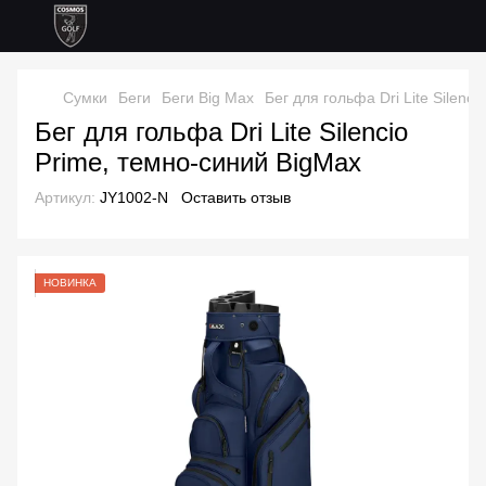
Сумки
Беги
Беги Big Max
Бег для гольфа Dri Lite Silenc
Бег для гольфа Dri Lite Silencio
Prime, темно-синий BigMax
Артикул:
JY1002-N
Оставить отзыв
НОВИНКА