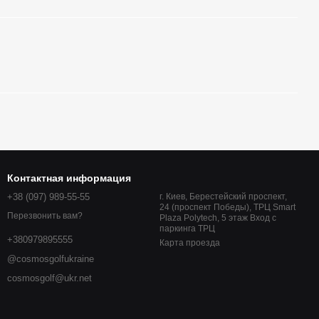
Контактная информация
+38 (097) 989-55-55
г. Киев, Берестейский проспект,
24 (проспект Победы), ТРЦ Smart
Перезвонить вам?
Plaza Polytech, 5 этаж Вход с
паркинга ТРЦ
+380979895555
Карта проезда
@cosmosgolfukraine
cosmosgolf@ukr.net