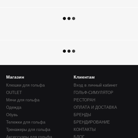
Магазин
Клиентам
Клюшки для гольфа
Вход в личный кабинет
OUTLET
ГОЛЬФ-СИМУЛЯТОР
Мячи для гольфа
РЕСТОРАН
Одежда
ОПЛАТА И ДОСТАВКА
Обувь
БРЕНДЫ
Тележки для гольфа
БРЕНДИРОВАНИЕ
Тренажеры для гольфа
КОНТАКТЫ
Аксессуары для гольфа
БЛОГ