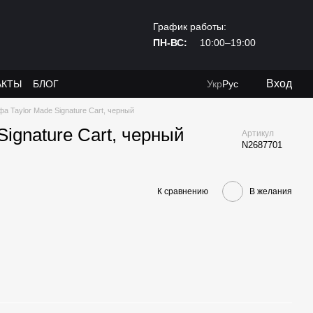
График работы:
ПН-ВС:
10:00–19:00
Вход
АКТЫ
БЛОГ
Укр
Рус
фа Taylor Made Signature Cart, черный
Signature Cart, черный
Артикул
N2687701
К сравнению
В желания