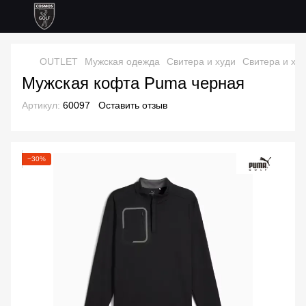
OUTLET
Мужская одежда
Свитера и худи
Свитера и ху
Мужская кофта Puma черная
Артикул:
60097
Оставить отзыв
−30%