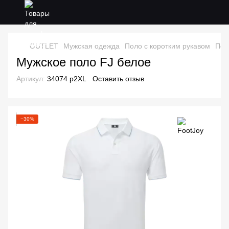
OUTLET
Мужская одежда
Поло с коротким рукавом
Пол
Мужское поло FJ белое
Артикул:
34074 р2XL
Оставить отзыв
−30%