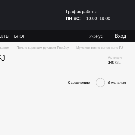
График работы:
ПН-ВС:
10:00–19:00
Вход
АКТЫ
БЛОГ
Укр
Рус
укавом
Поло с коротким рукавом FootJoy
Мужское темно синее поло FJ
FJ
Артикул
34073L
К сравнению
В желания