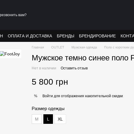
резвонить вам?
АН
ОПЛАТА И ДОСТАВКА
БРЕНДЫ
БРЕНДИРОВАНИЕ
КОНТ
Главная
OUTLET
Мужская одежда
Поло с коротким р
Мужское темно синее поло 
Нет в наличии
Оставить отзыв
5 800 грн
Войти
для отображения накопительной скидки
%
Размер одежды
M
L
XL