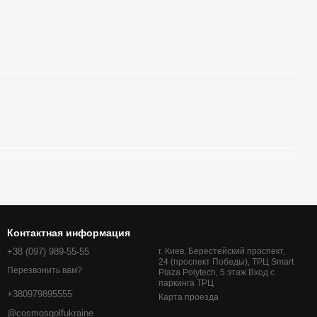
Контактная информация
+38 (097) 989-55-55
г. Киев, Берестейский проспект,
24 (проспект Победы), ТРЦ Smart
Перезвонить вам?
Plaza Polytech, 5 этаж Вход с
паркинга ТРЦ
+380979895555
Карта проезда
@cosmosgolfukraine