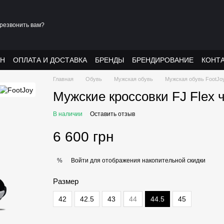
резвонить вам?
АН
ОПЛАТА И ДОСТАВКА
БРЕНДЫ
БРЕНДИРОВАНИЕ
КОНТ
Главная
Обувь
Мужская обувь
Мужская обувь FootJo
Мужские кроссовки FJ Flex
В наличии
Оставить отзыв
6 600 грн
Войти
для отображения накопительной скидки
%
Размер
42
42.5
43
44
44.5
45