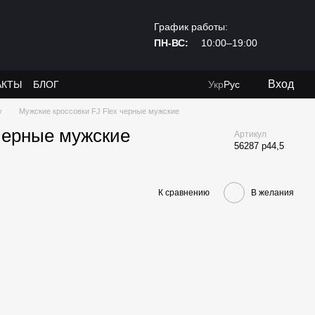
График работы:
ПН-ВС:
10:00–19:00
Вход
АКТЫ
БЛОГ
Укр
Рус
y
Мужские кроссовки FJ Flex черные мужские
 черные мужские
Артикул
56287 р44,5
К сравнению
В желания