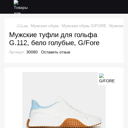
Обувь
Мужская обувь
Мужская обувь G/FORE
Мужские т
Мужские туфли для гольфа
G.112, бело голубые, G/Fore
Артикул:
30080
Оставить отзыв