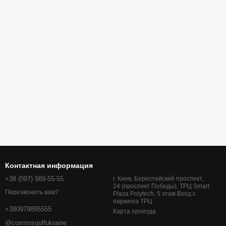
Контактная информация
+38 (097) 989-55-55
г. Киев, Берестейский проспект,
24 (проспект Победы), ТРЦ Smart
Перезвонить вам?
Plaza Polytech, 5 этаж Вход с
паркинга ТРЦ
+380979895555
Карта проезда
@cosmosgolfukraine