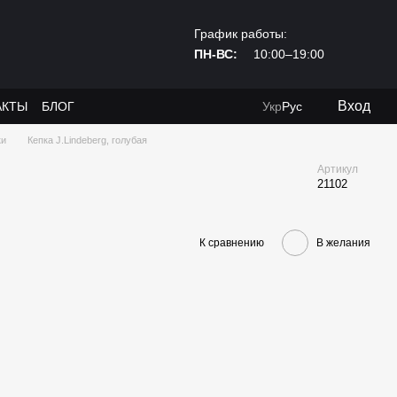
График работы:
ПН-ВС:
10:00–19:00
Вход
АКТЫ
БЛОГ
Укр
Рус
ки
Кепка J.Lindeberg, голубая
Артикул
21102
К сравнению
В желания