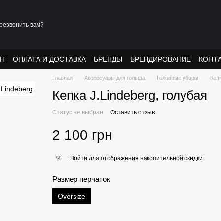
резвонить вам?
АН
ОПЛАТА И ДОСТАВКА
БРЕНДЫ
БРЕНДИРОВАНИЕ
КОНТ
Главная
Аксессуары для гольфа
Головные уборы
Кеп
Кепка J.Lindeberg, голубая
Статус не выбран
Оставить отзыв
2 100 грн
Войти
для отображения накопительной скидки
%
Размер перчаток
Oversize