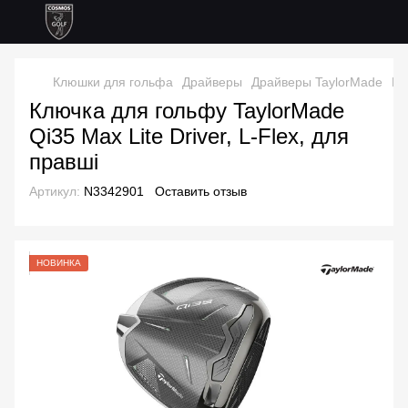
Клюшки для гольфа
Драйверы
Драйверы TaylorMade
Кл
Ключка для гольфу TaylorMade
Qi35 Max Lite Driver, L-Flex, для
правші
Артикул:
N3342901
Оставить отзыв
НОВИНКА