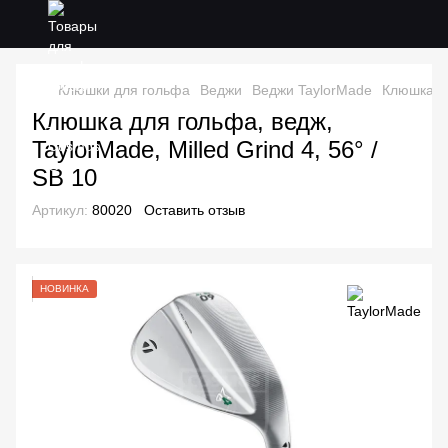
Клюшки для гольфа
Веджи
Веджи TaylorMade
Клюшка дл
Клюшка для гольфа, ведж,
TaylorMade, Milled Grind 4, 56° /
SB 10
Артикул:
80020
Оставить отзыв
НОВИНКА