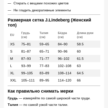
Стирать с вещами похожих цветов
Не гладить декоративные элементы
Размерная сетка J.Lindeberg (Женский
топ)
Грудь
Талия
Бёдра
Длина руки
EU
(см)
(см)
(см)
(см)
XS
75–81
59–65
84–90
58.5
S
81–87
65–71
90–96
60
M
87–93
71–77
96–102
61.5
L
93–99
77–83
102–108
63
XL
99–105
83–89
108–114
64.5
XXL
105–111
89–95
114–120
66
Как правильно снимать мерки
Грудь
— измеряйте по самой широкой части груди.
Талия
— по самой узкой части талии.