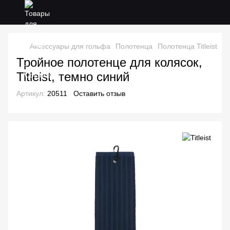
Аксессуары для гольфа
Полотенца
Полотенца Titleist
Тр
Тройное полотенце для колясок,
Titleist, темно синий
Артикул:
20511
Оставить отзыв