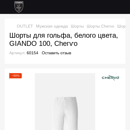
OUTLET
Мужская одежда
Шорты
Шорты Chervo
Шорты 
Шорты для гольфа, белого цвета,
GIANDO 100, Сһегѵо
Артикул:
60154
Оставить отзыв
−50%