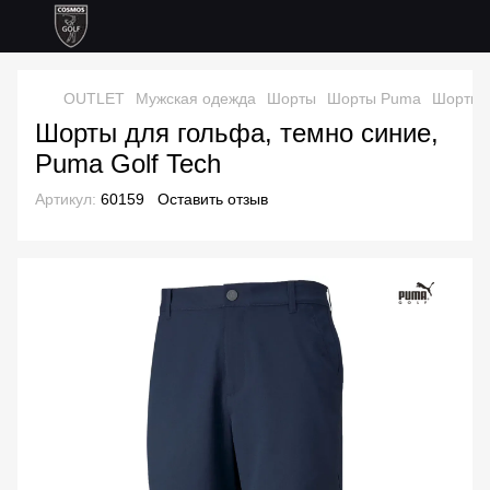
OUTLET
Мужская одежда
Шорты
Шорты Puma
Шорты д
Шорты для гольфа, темно синие,
Puma Golf Tech
Артикул:
60159
Оставить отзыв