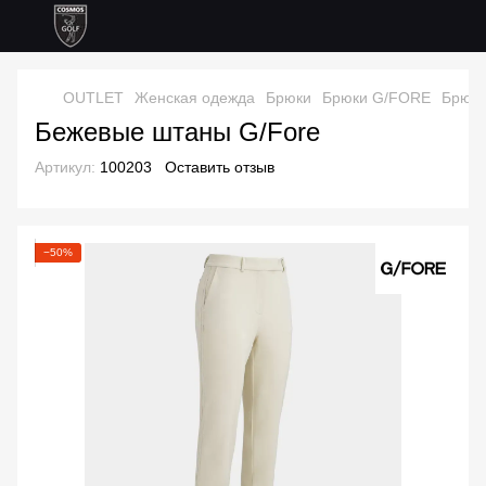
OUTLET
Женская одежда
Брюки
Брюки G/FORE
Брюки
Бежевые штаны G/Fore
Артикул:
100203
Оставить отзыв
−50%