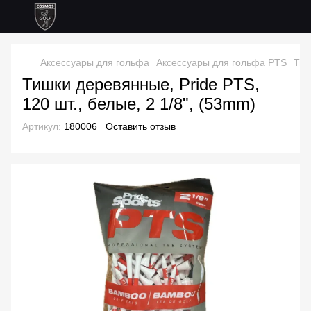
Аксессуары для гольфа
Аксессуары для гольфа PTS
Тиш
Тишки деревянные, Pride PTS,
120 шт., белые, 2 1/8", (53mm)
Артикул:
180006
Оставить отзыв