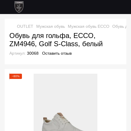
OUTLET
Мужская обувь
Мужская обувь ECCO
Обувь дл
Обувь для гольфа, ECCO,
ZM4946, Golf S-Class, белый
Артикул:
30068
Оставить отзыв
−80%