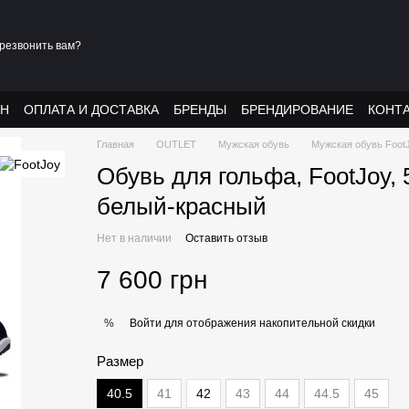
резвонить вам?
АН
ОПЛАТА И ДОСТАВКА
БРЕНДЫ
БРЕНДИРОВАНИЕ
КОНТ
Главная
OUTLET
Мужская обувь
Мужская обувь Foot
Обувь для гольфа, FootJoy,
белый-красный
Нет в наличии
Оставить отзыв
7 600 грн
Войти
для отображения накопительной скидки
%
Размер
40.5
41
42
43
44
44.5
45