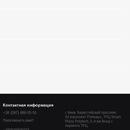
Контактная информация
+38 (097) 989-55-55
г. Киев, Берестейский проспект,
24 (проспект Победы), ТРЦ Smart
Перезвонить вам?
Plaza Polytech, 5 этаж Вход с
паркинга ТРЦ