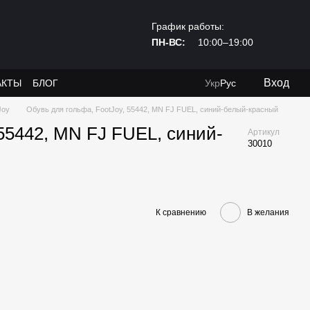
График работы:
ПН-ВС:
10:00–19:00
Вход
АКТЫ
БЛОГ
Укр
Рус
Joy
Обувь для гольфа, FootJoy, 55442, MN FJ FUEL, синий-белый-красный
 55442, MN FJ FUEL, синий-
Артикул
30010
К сравнению
В желания