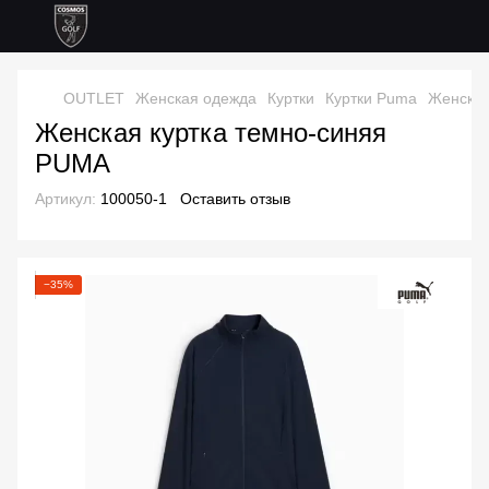
OUTLET
Женская одежда
Куртки
Куртки Puma
Женская
Женская куртка темно-синяя
PUMA
Артикул:
100050-1
Оставить отзыв
−35%