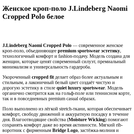
Женское кроп-поло J.Lindeberg Naomi
Cropped Polo белое
J.Lindeberg Naomi Cropped Polo
— современное женское
кроп-поло, объединяющее
premium sportswear эстетику
,
технологичный комфорт и fashion-подачу. Модель создана для
женщин, которые ценят современный силуэт, премиальный
минимализм и универсальность гардероба.
Укороченный
cropped fit
делает образ более актуальным и
стильным, а лаконичный белый цвет создаёт чистую и
дорогую эстетику в стиле
quiet luxury sportswear
. Модель
органично смотрится как на гольф-поле или теннисном корте,
так и в повседневных premium casual образах.
Поло выполнено из лёгкой stretch-ткани, которая обеспечивает
комфорт, свободу движений и аккуратную посадку в течение
дня. Влагоотводящие свойства (
Moisture Wicking
) помогают
сохранять комфорт даже во время активности. Мягкий rib-
воротник с фирменным
Bridge Logo
, застёжка-молния и