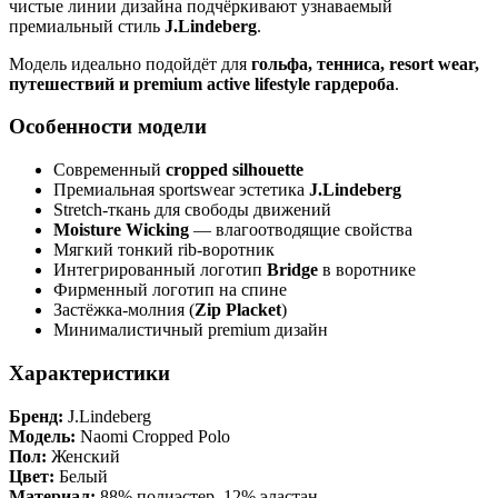
чистые линии дизайна подчёркивают узнаваемый
премиальный стиль
J.Lindeberg
.
Модель идеально подойдёт для
гольфа, тенниса, resort wear,
путешествий и premium active lifestyle гардероба
.
Особенности модели
Современный
cropped silhouette
Премиальная sportswear эстетика
J.Lindeberg
Stretch-ткань для свободы движений
Moisture Wicking
— влагоотводящие свойства
Мягкий тонкий rib-воротник
Интегрированный логотип
Bridge
в воротнике
Фирменный логотип на спине
Застёжка-молния (
Zip Placket
)
Минималистичный premium дизайн
Характеристики
Бренд:
J.Lindeberg
Модель:
Naomi Cropped Polo
Пол:
Женский
Цвет:
Белый
Материал:
88% полиэстер, 12% эластан