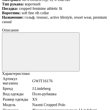
Тип рукава:
короткий
Посадка:
cropped feminine athletic fit
Воротник:
soft fine rib collar
Назначение:
гольф, теннис, active lifestyle, resort wear, premium
casual
Описание
Характеристики
Артикул
GWJT16176
магазина
Бренд
J.Lindeberg
Вид одежды
Поло-рубашка
Размер одежды
XS
Модель
Naomi Cropped Polo