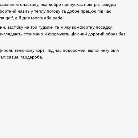
одаванням еластану, яка добре пропускає повітря, швидко
фортний навіть у теплу погоду та добре працює під час
 golf, а й для tennis або padel.
ини, застібку на три ґудзики та м’яку комфортну посадку.
ні виглядають стримано й формують цілісний дорогий образ без
полі, тенісному корті, під час подорожей, відпочинку біля
art casual гардероба.