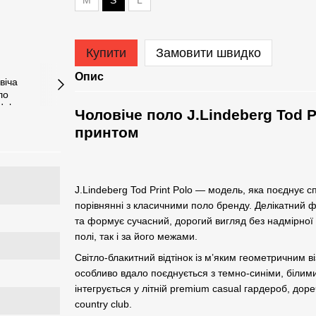
М
S
L
Купити
Замовити швидко
Опис
Чоловіче поло J.Lindeberg Tod P
принтом
J.Lindeberg Tod Print Polo — модель, яка поєднує с
порівнянні з класичними поло бренду. Делікатний ф
та формує сучасний, дорогий вигляд без надмірної 
полі, так і за його межами.
Світло-блакитний відтінок із м’яким геометричним в
особливо вдало поєднується з темно-синіми, білим
інтегрується у літній premium casual гардероб, дор
country club.