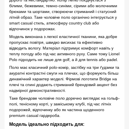
білими, бежевими, темно-синіми, сірими або молочними
брюками та шортами, створюючи стриманий і статусний
літній образ. Таке чоловіче поло органічно інтегрується у
smart casual стиль, атмосферу country club або
відпочинок у подорожах.
Модель виконана з легкої еластичної тканини, яка добре
пропускає повітря, швидко висихає та ефективно
відводить вологу. Матеріал підтримує комфорт навіть у
теплу погоду або під час активного руху. Саме тому Lionel
Polo підходить не лише для golf, а й для tennis або padel.
Поло має класичний polo-комір, застібку на три ґудзики та
акуратні контрастні смуги на плечах, що формують більш
динамічний характер моделі. Фірмові логотипи Bridge на
плечі та спині додають стриманий брендовий акцент без
надмірної демонстративності.
Таке брендовe чоловіче поло доречно виглядає на гольф-
полі, тенісному корті, у заміському клубі, під час літніх
подорожей, відпочинку або як частина щоденного
premium casual гардероба.
Модель ідеально підходить для: