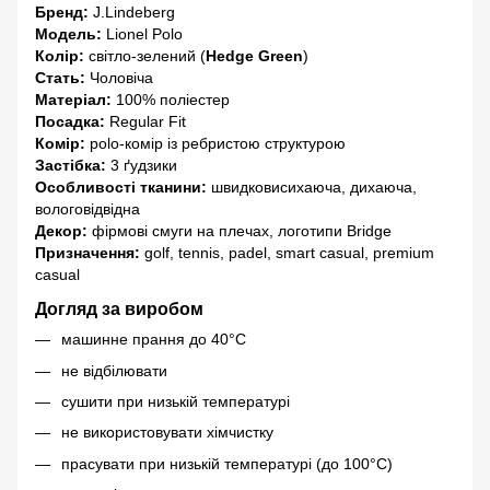
Бренд:
J.Lindeberg
Модель:
Lionel Polo
Колір:
світло-зелений (
Hedge Green
)
Стать:
Чоловіча
Матеріал:
100% поліестер
Посадка:
Regular Fit
Комір:
polo-комір із ребристою структурою
Застібка:
3 ґудзики
Особливості тканини:
швидковисихаюча, дихаюча,
вологовідвідна
Декор:
фірмові смуги на плечах, логотипи Bridge
Призначення:
golf, tennis, padel, smart casual, premium
casual
Догляд за виробом
машинне прання до 40°C
не відбілювати
сушити при низькій температурі
не використовувати хімчистку
прасувати при низькій температурі (до 100°C)