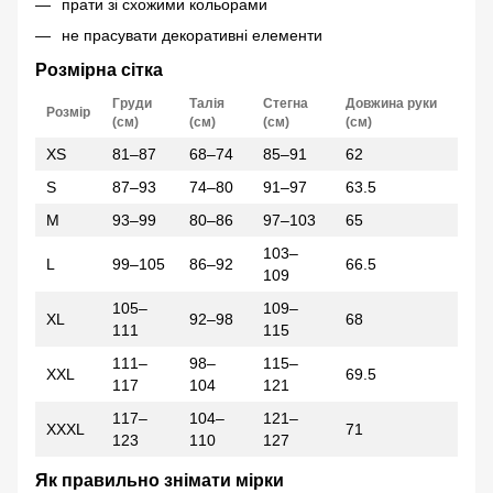
прати зі схожими кольорами
не прасувати декоративні елементи
Розмірна сітка
Груди
Талія
Стегна
Довжина руки
Розмір
(см)
(см)
(см)
(см)
XS
81–87
68–74
85–91
62
S
87–93
74–80
91–97
63.5
M
93–99
80–86
97–103
65
103–
L
99–105
86–92
66.5
109
105–
109–
XL
92–98
68
111
115
111–
98–
115–
XXL
69.5
117
104
121
117–
104–
121–
XXXL
71
123
110
127
Як правильно знімати мірки