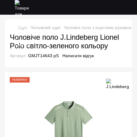
Одяг
Чоловічий одяг
Чоловічі поло з коротким рукавом
Ч
Чоловіче поло J.Lindeberg Lionel
Polo світло-зеленого кольору
Артикул:
GMJT14643 рS
Написати відгук
НОВИНКА