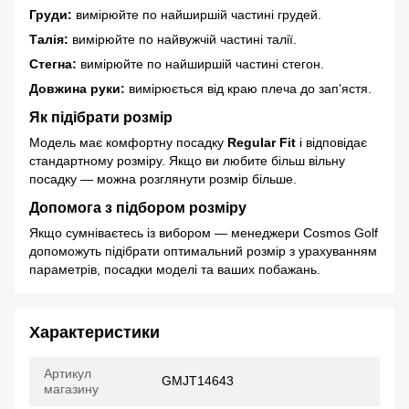
Груди:
вимірюйте по найширшій частині грудей.
Талія:
вимірюйте по найвужчій частині талії.
Стегна:
вимірюйте по найширшій частині стегон.
Довжина руки:
вимірюється від краю плеча до зап’ястя.
Як підібрати розмір
Модель має комфортну посадку
Regular Fit
і відповідає
стандартному розміру. Якщо ви любите більш вільну
посадку — можна розглянути розмір більше.
Допомога з підбором розміру
Якщо сумніваєтесь із вибором — менеджери Cosmos Golf
допоможуть підібрати оптимальний розмір з урахуванням
параметрів, посадки моделі та ваших побажань.
Характеристики
Артикул
GMJT14643
магазину