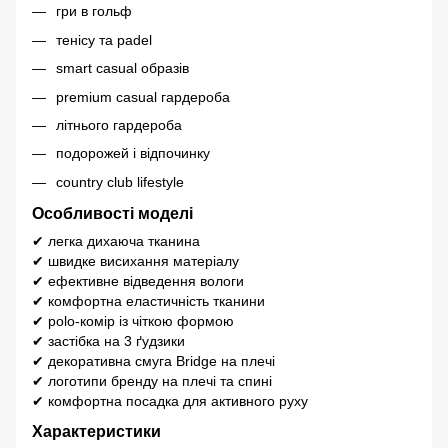
гри в гольф
тенісу та padel
smart casual образів
premium casual гардероба
літнього гардероба
подорожей і відпочинку
country club lifestyle
Особливості моделі
✔ легка дихаюча тканина
✔ швидке висихання матеріалу
✔ ефективне відведення вологи
✔ комфортна еластичність тканини
✔ polo-комір із чіткою формою
✔ застібка на 3 ґудзики
✔ декоративна смуга Bridge на плечі
✔ логотипи бренду на плечі та спині
✔ комфортна посадка для активного руху
Характеристики