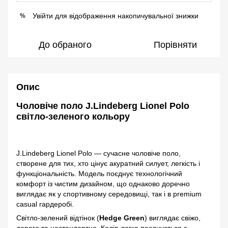
Увійти
для відображення накопичувальної знижки
%
До обраного
Порівняти
Опис
Чоловіче поло J.Lindeberg Lionel Polo
світло-зеленого кольору
J.Lindeberg Lionel Polo — сучасне чоловіче поло,
створене для тих, хто цінує акуратний силует, легкість і
функціональність. Модель поєднує технологічний
комфорт із чистим дизайном, що однаково доречно
виглядає як у спортивному середовищі, так і в premium
casual гардеробі.
Світло-зелений відтінок (
Hedge Green
) виглядає свіжо,
дорого та нестандартно. Колір легко поєднується з