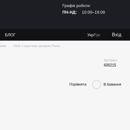
Графік роботи:
ПН-НД:
10:00–19:00
Вхід
И
БЛОГ
Укр
Рус
авом
Поло з коротким рукавом Puma
Артикул
600215
Порівняти
В бажання