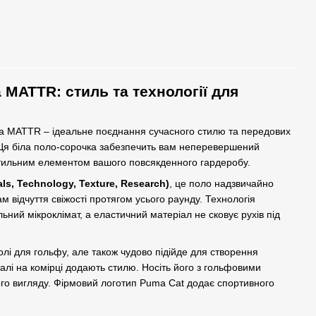
MATTR: стиль та технології для
a MATTR – ідеальне поєднання сучасного стилю та передових
. Ця біла поло-сорочка забезпечить вам неперевершений
 стильним елементом вашого повсякденного гардеробу.
ls, Technology, Texture, Research)
, це поло надзвичайно
 відчуття свіжості протягом усього раунду. Технологія
ний мікроклімат, а еластичний матеріал не сковує рухів під
олі для гольфу, але також чудово підійде для створення
алі на комірці додають стилю. Носіть його з гольфовими
о вигляду. Фірмовий логотип Puma Cat додає спортивного