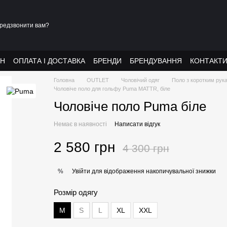
редзвонити вам?
АН
ОПЛАТА І ДОСТАВКА
БРЕНДИ
БРЕНДУВАННЯ
КОНТАКТ
Головна
OUTLET
Чоловічий одяг
Поло з коротким рук
Чоловіче поло для гольфу Puma MATTR, біле
Чоловіче поло Puma біле
Немає в наявності
Написати відгук
2 580 грн
4 300 грн
Увійти
для відображення накопичувальної знижки
%
Розмір одягу
М
S
L
XL
XXL