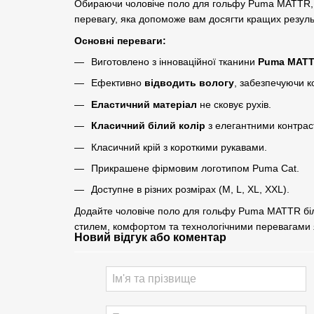
Обираючи чоловіче поло для гольфу Puma MATTR, ви
перевагу, яка допоможе вам досягти кращих результ
Основні переваги:
Виготовлено з інноваційної тканини
Puma MAT
Ефективно
відводить вологу
, забезпечуючи к
Еластичний матеріал
не сковує рухів.
Класичний білий колір
з елегантними контрас
Класичний крій з короткими рукавами.
Прикрашене фірмовим логотипом Puma Cat.
Доступне в різних розмірах (M, L, XL, XXL).
Додайте чоловіче поло для гольфу Puma MATTR біл
стилем, комфортом та технологічними перевагами як
Новий відгук або коментар