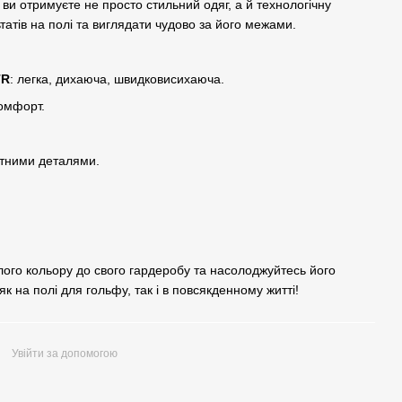
 отримуєте не просто стильний одяг, а й технологічну
атів на полі та виглядати чудово за його межами.
TR
: легка, дихаюча, швидковисихаюча.
омфорт.
тними деталями.
ого кольору до свого гардеробу та насолоджуйтесь його
 на полі для гольфу, так і в повсякденному житті!
Увійти за допомогою