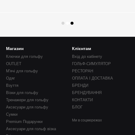
Магазин
Клієнтам
Ключки для гольфу
Вхід до кабінету
OUTLET
ГОЛЬФ-СИМУЛЯТОР
М'ячі для гольфу
РЕСТОРАН
Одяг
ОПЛАТА І ДОСТАВКА
Взуття
БРЕНДИ
Візки для гольфу
БРЕНДУВАННЯ
Тренажери для гольфу
КОНТАКТИ
Аксесуари для гольфу
БЛОГ
Сумки
Ми в соцмережах
Premium Подарунки
Аксесуари для гольф візка