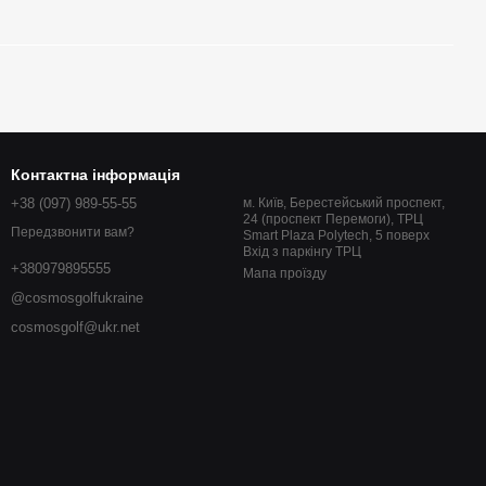
Контактна інформація
+38 (097) 989-55-55
м. Київ, Берестейський проспект,
24 (проспект Перемоги), ТРЦ
Передзвонити вам?
Smart Plaza Polytech, 5 поверх
Вхід з паркінгу ТРЦ
+380979895555
Мапа проїзду
@cosmosgolfukraine
cosmosgolf@ukr.net