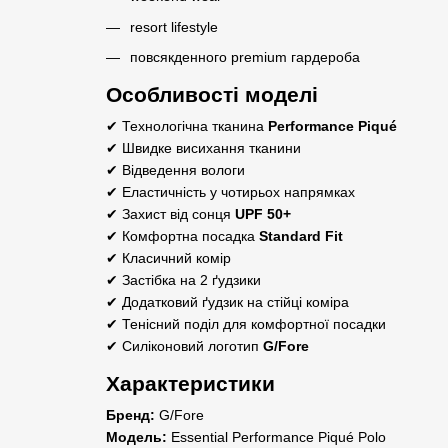
resort lifestyle
повсякденного premium гардероба
Особливості моделі
✔ Технологічна тканина
Performance Piqué
✔ Швидке висихання тканини
✔ Відведення вологи
✔ Еластичність у чотирьох напрямках
✔ Захист від сонця
UPF 50+
✔ Комфортна посадка
Standard Fit
✔ Класичний комір
✔ Застібка на 2 ґудзики
✔ Додатковий ґудзик на стійці коміра
✔ Тенісний поділ для комфортної посадки
✔ Силіконовий логотип
G/Fore
Характеристики
Бренд:
G/Fore
Модель:
Essential Performance Piqué Polo