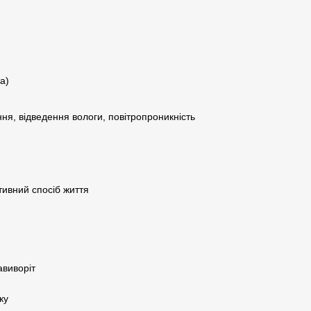
а)
ня, відведення вологи, повітропроникність
тивний спосіб життя
авиворіт
ку