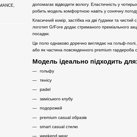
допомагає відводити вологу. Еластичність у чотирь
RMANCE,
робить модель комфортною навіть у сонячну погоду
Класичний комір, застібка на дві ґудзики та чисти
логотип G/Fore додає стриманого преміального акце
посадки.
Це поло однаково доречно виглядає на гольф-полі, п
або як частина повсякденного premium гардероба с
Модель ідеально підходить для
гольфу
тенісу
padel
заміського клубу
подорожей
premium casual образів
smart casual стилю
weekend wear