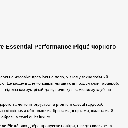
e Essential Performance Piqué чорного
сальне чоловіче преміальне поло, у якому технологічний
ю. Це модель для чоловіків, які цінують продуманий гардероб,
 від міських зустрічей до відпочинку в заміському клубі чи
орого та легко інтегрується в premium casual гардероб.
ься зі світлими або темними брюками, шортами, жилетами й
брази в стилі quiet luxury.
nce Piqué
, яка добре пропускає повітря, швидко висихає та