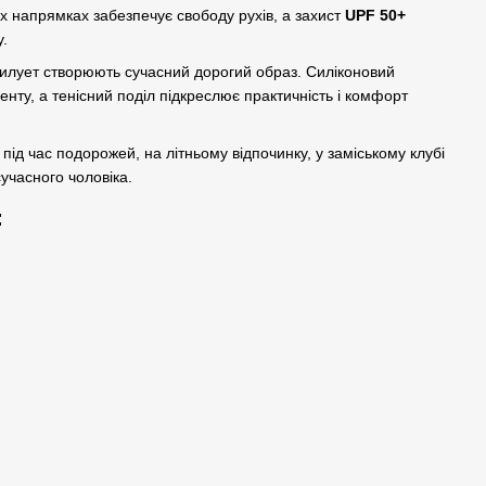
ох напрямках забезпечує свободу рухів, а захист
UPF 50+
.
й силует створюють сучасний дорогий образ. Силіконовий
нту, а тенісний поділ підкреслює практичність і комфорт
ід час подорожей, на літньому відпочинку, у заміському клубі
учасного чоловіка.
: