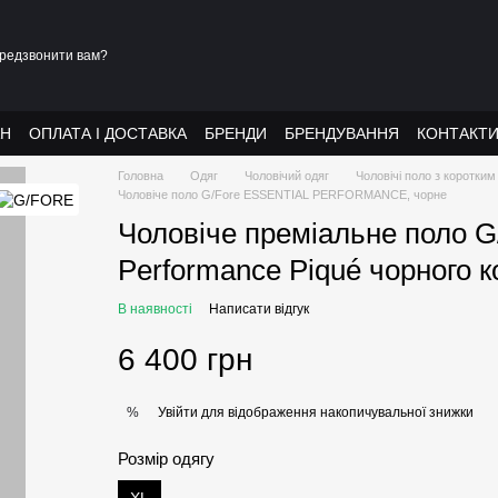
редзвонити вам?
АН
ОПЛАТА І ДОСТАВКА
БРЕНДИ
БРЕНДУВАННЯ
КОНТАКТ
Головна
Одяг
Чоловічий одяг
Чоловічі поло з коротки
Чоловіче поло G/Fore ESSENTIAL PERFORMANCE, чорне
Чоловіче преміальне поло G/
Performance Piqué чорного 
В наявності
Написати відгук
6 400 грн
Увійти
для відображення накопичувальної знижки
%
Розмір одягу