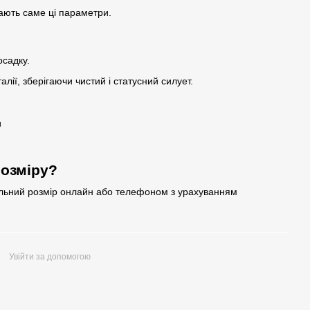
ають саме ці параметри.
садку.
алії, зберігаючи чистий і статусний силует.
и
розміру?
льний розмір онлайн або телефоном з урахуванням
Увійти за допомогою