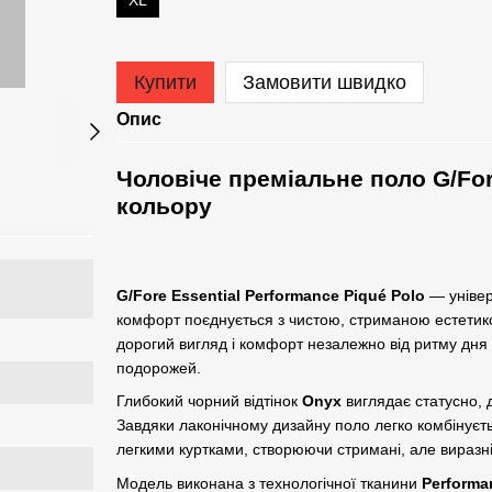
XL
Купити
Замовити швидко
Опис
Чоловіче преміальне поло G/For
кольору
G/Fore Essential Performance Piqué Polo
— універ
комфорт поєднується з чистою, стриманою естетико
дорогий вигляд і комфорт незалежно від ритму дня —
подорожей.
Глибокий чорний відтінок
Onyx
виглядає статусно, д
Завдяки лаконічному дизайну поло легко комбінуєт
легкими куртками, створюючи стримані, але виразні о
Модель виконана з технологічної тканини
Performa