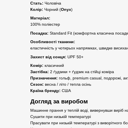
Стать:
Чоловіча
Колір:
Чорний (
Onyx
)
Матеріал:
100% поліестер
Посадка:
Standard Fit (комфортна класична посадк
Особливості тканини:
еластичність у чотирьох напрямках, швидке висихан
Захист від сонця:
UPF 50+
Комір:
класичний
Застібка:
2 ґудзики + ґудзик на стійці коміра
Призначення:
гольф, premium casual, подорожі, ак
Сезон:
весна / літо / тепла осінь
Країна бренду:
США
Догляд за виробом
Машинне прання у теплій воді, вивернувши виріб н
Сушити при низькій температурі
Прасувати при низькій температурі з виворітного бо