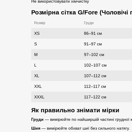
Не використовувати хімчистку
Розмірна сітка G/Fore (Чоловічі 
Розмір
Груди
XS
86–91 см
S
91–97 см
M
97–102 см
L
102–107 см
XL
107–112 см
XXL
112–117 см
XXXL
117–122 см
Як правильно знімати мірки
Груди
— вимірюйте по найширшій частині грудної к
Шия
— вимірюйте обхват шиї без сильного натягу.