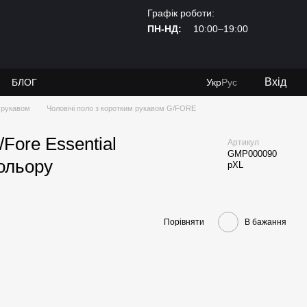
Графік роботи:
ПН-НД:
10:00–19:00
Вхід
И
БЛОГ
Укр
Рус
м рукавом
Чоловічі поло з коротким рукавом G/FORE
Fore Essential
Артикул
GMP000090
кольору
рXL
Порівняти
В бажання