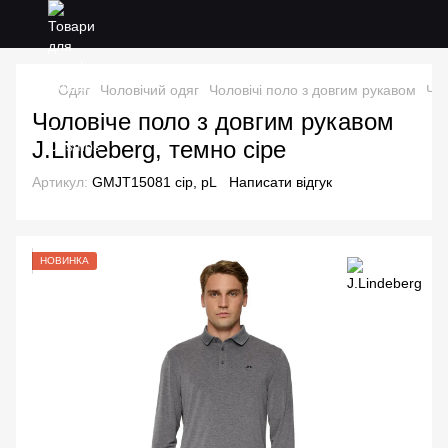
Одяг
Чоловічий одяг
Чоловічі поло з довгим рукавом
Чол
Чоловіче поло з довгим рукавом
J.Lindeberg, темно сіре
Артикул:
GMJT15081 сір, рL
Написати відгук
НОВИНКА