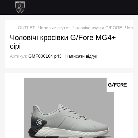
OUTLET
Чоловіче взуття
Чоловіче взуття G/FORE
Чолові
Чоловічі кросівки G/Fore MG4+
сірі
Артикул:
GMF000104 р43
Написати відгук