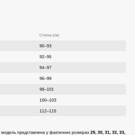
Стегна (см)
90–93
92–95
94–97
96–99
98–101
100–103
112–115
ки модель представлена у фактичних розмірах
29, 30, 31, 32, 33,