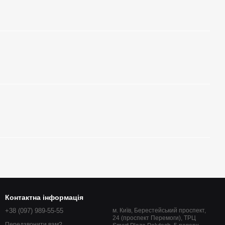
Контактна інформація
+38 (097) 989-55-55
м. Київ, Берестейський проспект,
24 (проспект Перемоги), ТРЦ
Передзвонити вам?