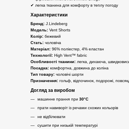
✔ легка тканина для комфорту в теплу погоду
Характеристики
Бренд:
J.Lindeberg
Модель:
Vent Shorts
Колір:
бежевий
Стать:
чоловіча
Матеріал:
96% поліестер, 4% еластан
Технології:
High Vent™ fabric
Особливості тканини:
легка, дихаюча, швидковиси
Посадка:
комфортна, довжина до коліна
Тип товару:
чоловічі шорти
Призначення:
гольф, відпочинок, подорожі, повсяк
Догляд за виробом
машинне прання при
30°C
прати навиворіт із речами схожих кольорів
не відбілювати
сушити при низькій температурі