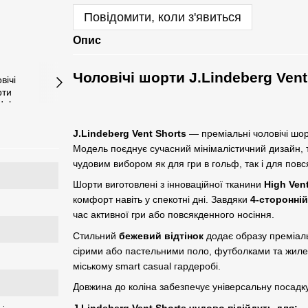
Повідомити, коли з'явиться
Опис
Чоловічі шорти J.Lindeberg Vent
J.Lindeberg Vent Shorts
— преміальні чоловічі шор
Модель поєднує сучасний мінімалістичний дизайн, т
чудовим вибором як для гри в гольф, так і для пов
Шорти виготовлені з інноваційної тканини
High Ven
комфорт навіть у спекотні дні. Завдяки
4-сторонній
час активної гри або повсякденного носіння.
Стильний
бежевий відтінок
додає образу преміаль
сірими або пастельними поло, футболками та жилета
міському smart casual гардеробі.
Довжина до коліна забезпечує універсальну посадк
J.Lindeberg Vent Shorts чудово підійдуть для: