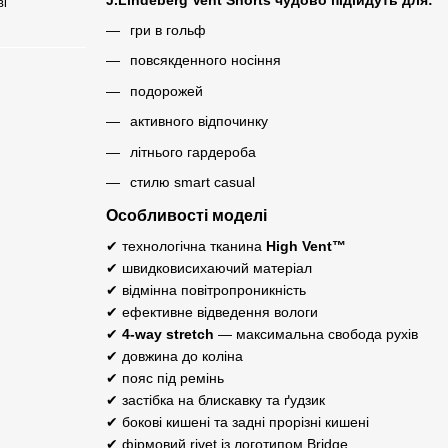
ві
гри в гольф
повсякденного носіння
подорожей
активного відпочинку
літнього гардероба
стилю smart casual
Особливості моделі
✔ технологічна тканина
High Vent™
✔ швидковисихаючий матеріал
✔ відмінна повітропроникність
✔ ефективне відведення вологи
✔
4-way stretch
— максимальна свобода рухів
✔ довжина до коліна
✔ пояс під ремінь
✔ застібка на блискавку та ґудзик
✔ бокові кишені та задні прорізні кишені
✔ фірмовий rivet із логотипом Bridge