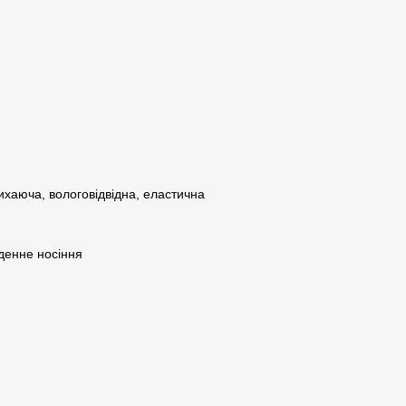
хаюча, вологовідвідна, еластична
денне носіння