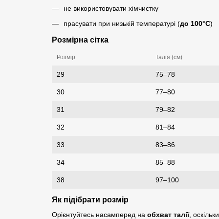
не використовувати хімчистку
прасувати при низькій температурі (
до 100°C
)
Розмірна сітка
Розмір
Талія (см)
29
75–78
30
77–80
31
79–82
32
81–84
33
83–86
34
85–88
38
97–100
Як підібрати розмір
Орієнтуйтесь насамперед на
обхват талії
, оскіль