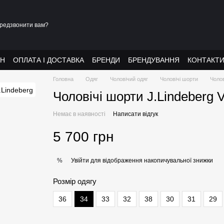
редзвонити вам?
АН
ОПЛАТА І ДОСТАВКА
БРЕНДИ
БРЕНДУВАННЯ
КОНТАКТ
Головна
Одяг
Чоловічий одяг
Чоловічі шорти
Чолов
Чоловічі шорти J.Lindeberg 
Немає в наявності
Написати відгук
5 700 грн
Увійти
для відображення накопичувальної знижки
%
Розмір одягу
36
34
33
32
38
30
31
29