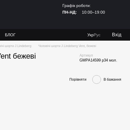
Графік роботи:
ПН-НД:
10:00–19:00
Вхід
И
БЛОГ
Укр
Рус
ічі шорти J.Lindeberg
Чоловічі шорти J.Lindeberg Vent, бежеві
Vent бежеві
Артикул
GMPA14599 р34 мол.
Порівняти
В бажання