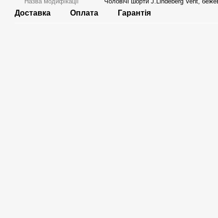
Назва модифікації
Чоловічі шорти J.Lindeberg Vent, беже
Доставка
Оплата
Гарантія