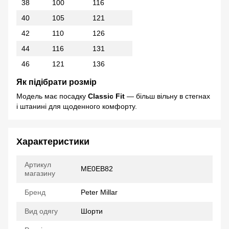
38
100
116
40
105
121
42
110
126
44
116
131
46
121
136
Як підібрати розмір
Модель має посадку
Classic Fit
— більш вільну в стегнах
і штанині для щоденного комфорту.
Характеристики
Артикул
ME0EB82
магазину
Бренд
Peter Millar
Вид одягу
Шорти