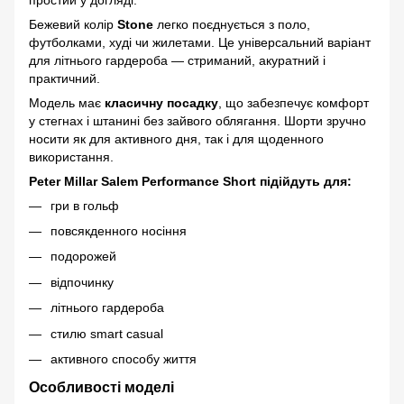
Бежевий колір
Stone
легко поєднується з поло,
футболками, худі чи жилетами. Це універсальний варіант
для літнього гардероба — стриманий, акуратний і
практичний.
Модель має
класичну посадку
, що забезпечує комфорт
у стегнах і штанині без зайвого облягання. Шорти зручно
носити як для активного дня, так і для щоденного
використання.
Peter Millar Salem Performance Short підійдуть для:
гри в гольф
повсякденного носіння
подорожей
відпочинку
літнього гардероба
стилю smart casual
активного способу життя
Особливості моделі