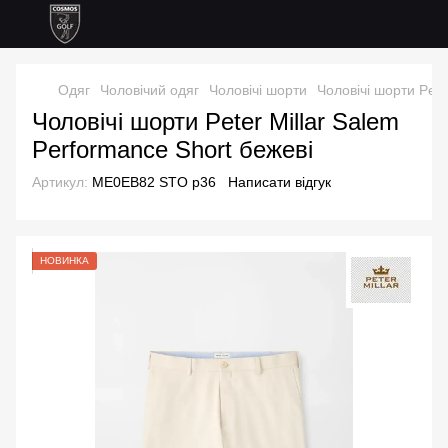
Одяг
Чоловічий одяг
Чоловічі шорти
Чоловічі шорти Peter
Чоловічі шорти Peter Millar Salem
Performance Short бежеві
Артикул:
ME0EB82 STO р36
Написати відгук
НОВИНКА