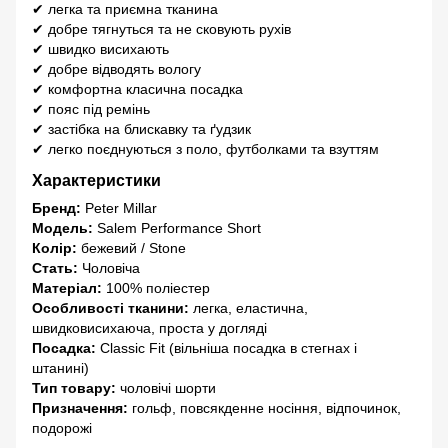
✔ легка та приємна тканина
✔ добре тягнуться та не сковують рухів
✔ швидко висихають
✔ добре відводять вологу
✔ комфортна класична посадка
✔ пояс під ремінь
✔ застібка на блискавку та ґудзик
✔ легко поєднуються з поло, футболками та взуттям
Характеристики
Бренд:
Peter Millar
Модель:
Salem Performance Short
Колір:
бежевий / Stone
Стать:
Чоловіча
Матеріал:
100% поліестер
Особливості тканини:
легка, еластична,
швидковисихаюча, проста у догляді
Посадка:
Classic Fit (вільніша посадка в стегнах і
штанині)
Тип товару:
чоловічі шорти
Призначення:
гольф, повсякденне носіння, відпочинок,
подорожі