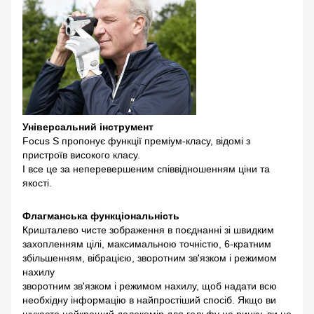
Універсальний інструмент
Focus S пропонує функції преміум-класу, відомі з
пристроїв високого класу.
І все це за неперевершеним співвідношенням ціни та
якості.
Флагманська функціональність
Кришталево чисте зображення в поєднанні зі швидким
захопленням цілі, максимальною точністю, 6-кратним
збільшенням, вібрацією, зворотним зв'язком і режимом
нахилу
зворотним зв'язком і режимом нахилу, щоб надати всю
необхідну інформацію в найпростіший спосіб. Якщо ви
шукаєте найкращий далекомір для гольфу на ринку, ви не