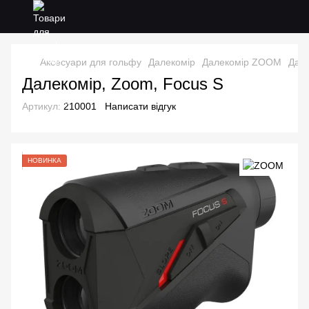
Аксесуари для гольфу
Далекомір
Далекомір ZOOM
Дале
Далекомір, Zoom, Focus S
Артикул:
210001
Написати відгук
НОВИНКА