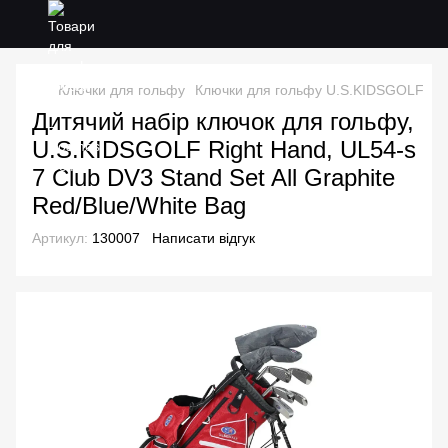
Ключки для гольфу
Ключки для гольфу U.S.KIDSGOLF
Ди
Дитячий набір ключок для гольфу,
U.S.KIDSGOLF Right Hand, UL54-s
7 Club DV3 Stand Set All Graphite
Red/Blue/White Bag
Артикул:
130007
Написати відгук