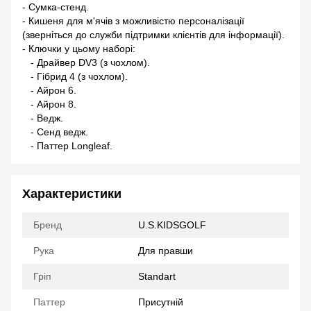
- Сумка-стенд.
- Кишеня для м'ячів з можливістю персоналізації
(зверніться до служби підтримки клієнтів для інформації).
- Ключки у цьому наборі:
- Драйвер DV3 (з чохлом).
- Гібрид 4 (з чохлом).
- Айрон 6.
- Айрон 8.
- Ведж.
- Сенд ведж.
- Паттер Longleaf.
Характеристики
Бренд
U.S.KIDSGOLF
Рука
Для правши
Гріп
Standart
Паттер
Присутній