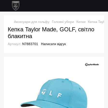
Аксесуари для гольфу
Головні убори
Кепки
Кепка Taylor
Кепка Taylor Made, GOLF, світло
блакитна
Артикул:
N7883701
Написати відгук