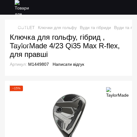
OUTLET
Ключки для гольфу
Вуди та гібриди
Вуди та гі
Ключка для гольфу, гібрид ,
TaylorMade 4/23 Qi35 Max R-flex,
для правші
Артикул:
M1449807
Написати відгук
−15%