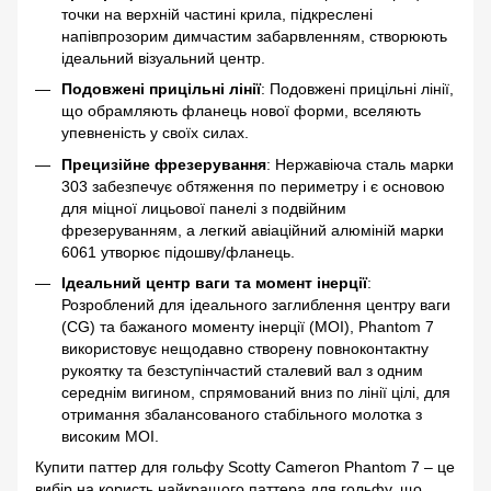
точки на верхній частині крила, підкреслені
напівпрозорим димчастим забарвленням, створюють
ідеальний візуальний центр.
Подовжені прицільні лінії
: Подовжені прицільні лінії,
що обрамляють фланець нової форми, вселяють
упевненість у своїх силах.
Прецизійне фрезерування
: Нержавіюча сталь марки
303 забезпечує обтяження по периметру і є основою
для міцної лицьової панелі з подвійним
фрезеруванням, а легкий авіаційний алюміній марки
6061 утворює підошву/фланець.
Ідеальний центр ваги та момент інерції
:
Розроблений для ідеального заглиблення центру ваги
(CG) та бажаного моменту інерції (MOI), Phantom 7
використовує нещодавно створену повноконтактну
рукоятку та безступінчастий сталевий вал з одним
середнім вигином, спрямований вниз по лінії цілі, для
отримання збалансованого стабільного молотка з
високим MOI.
Купити паттер для гольфу Scotty Cameron Phantom 7 – це
вибір на користь найкращого паттера для гольфу, що