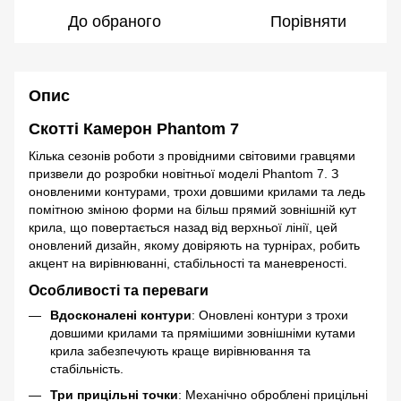
До обраного
Порівняти
Опис
Скотті Камерон Phantom 7
Кілька сезонів роботи з провідними світовими гравцями
призвели до розробки новітньої моделі Phantom 7. З
оновленими контурами, трохи довшими крилами та ледь
помітною зміною форми на більш прямий зовнішній кут
крила, що повертається назад від верхньої лінії, цей
оновлений дизайн, якому довіряють на турнірах, робить
акцент на вирівнюванні, стабільності та маневреності.
Особливості та переваги
Вдосконалені контури
: Оновлені контури з трохи
довшими крилами та прямішими зовнішніми кутами
крила забезпечують краще вирівнювання та
стабільність.
Три прицільні точки
: Механічно оброблені прицільні