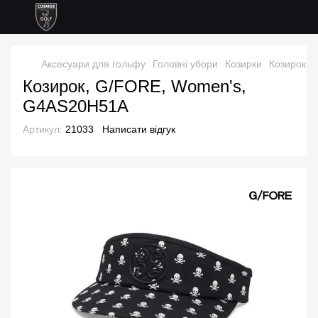
Аксесуари для гольфу
Головні убори
Козирки
Козирок,
Козирок, G/FORE, Women's,
G4AS20H51A
Артикул:
21033
Написати відгук