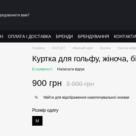
редзвонити вам?
АН
ОПЛАТА І ДОСТАВКА
БРЕНДИ
БРЕНДУВАННЯ
КОНТАКТ
Головна
OUTLET
Жіночий одяг
Куртки
Куртки Adid
Куртка для гольфу, жіноча, 
В наявності
Написати відгук
900 грн
3 000 грн
Увійти
для відображення накопичувальної знижки
%
Розмір одягу
М