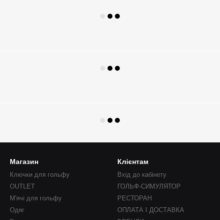
Магазин
Клієнтам
Ключки для гольфу
Вхід до кабінету
OUTLET
ГОЛЬФ-СИМУЛЯТОР
М'ячі для гольфу
РЕСТОРАН
Одяг
ОПЛАТА І ДОСТАВКА