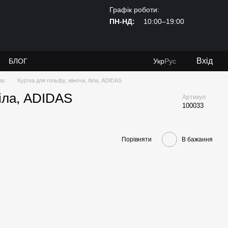
Графік роботи:
ПН-НД:
10:00–19:00
Вхід
И
БЛОГ
Укр
Рус
as
Куртка для гольфу, жіноча, біла, ADIDAS
біла, ADIDAS
Артикул
100033
Порівняти
В бажання