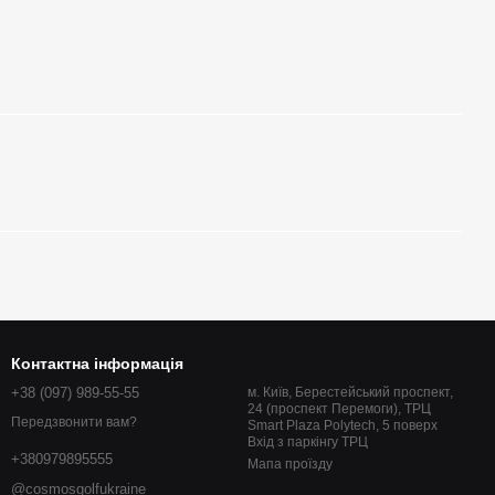
Контактна інформація
+38 (097) 989-55-55
м. Київ, Берестейський проспект,
24 (проспект Перемоги), ТРЦ
Передзвонити вам?
Smart Plaza Polytech, 5 поверх
Вхід з паркінгу ТРЦ
+380979895555
Мапа проїзду
@cosmosgolfukraine