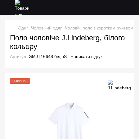
Одяг
Чоловічий одяг
Чоловічі поло з коротким рукавом
Ч
Поло чоловіче J.Lindeberg, білого
кольору
Артикул:
GMJT16648 біл,рS
Написати відгук
НОВИНКА