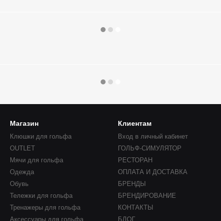
Магазин
Клиентам
Клюшки для гольфа
Вход в личный кабинет
OUTLET
ГОЛЬФ-СИМУЛЯТОР
Мячи для гольфа
РЕСТОРАН
Одежда
ОПЛАТА И ДОСТАВКА
Обувь
БРЕНДЫ
Тележки для гольфа
БРЕНДИРОВАНИЕ
Тренажеры для гольфа
КОНТАКТЫ
Аксессуары для гольфа
БЛОГ