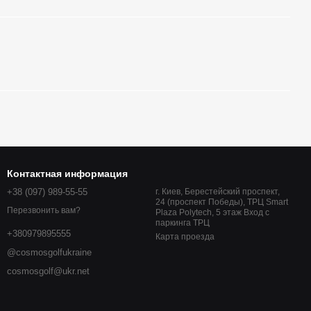
Контактная информация
+38 (097) 989-55-55
г. Киев, Берестейский проспект,
24 (проспект Победы), ТРЦ Smart
Перезвонить вам?
Plaza Polytech, 5 этаж Вход с
паркинга ТРЦ
+380979895555
Карта проезда
@cosmosgolfukraine
cosmosgolf@ukr.net