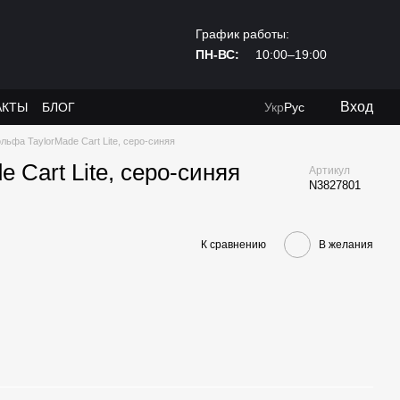
График работы:
ПН-ВС:
10:00–19:00
Вход
АКТЫ
БЛОГ
Укр
Рус
льфа TaylorMade Cart Lite, серо-синяя
 Cart Lite, серо-синяя
Артикул
N3827801
К сравнению
В желания