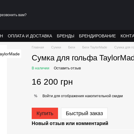
резвонить вам?
АН
ОПЛАТА И ДОСТАВКА
БРЕНДЫ
БРЕНДИРОВАНИЕ
КОНТ
Главная
Сумки
Беги
Беги TaylorMade
Сумка для го
Сумка для гольфа TaylorMade
В наличии
Оставить отзыв
16 200 грн
Войти
для отображения накопительной скидки
%
Купить
Быстрый заказ
Новый отзыв или комментарий