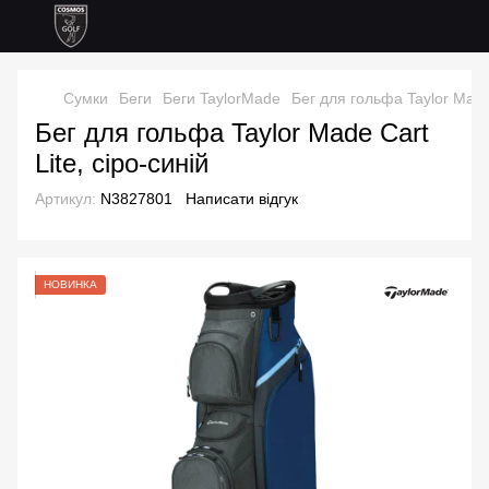
Сумки
Беги
Беги TaylorMade
Бег для гольфа Taylor Made 
Бег для гольфа Taylor Made Cart
Lite, сіро-синій
Артикул:
N3827801
Написати відгук
НОВИНКА