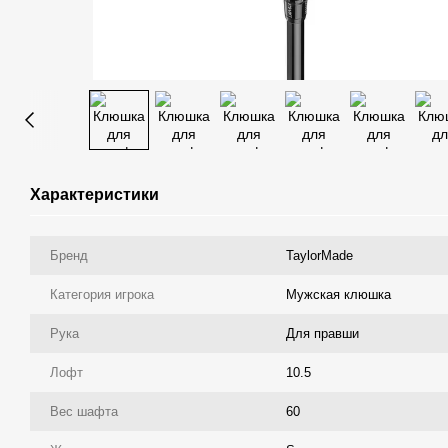
Характеристики
Бренд
TaylorMade
Категория игрока
Мужская клюшка
Рука
Для правши
Лофт
10.5
Вес шафта
60