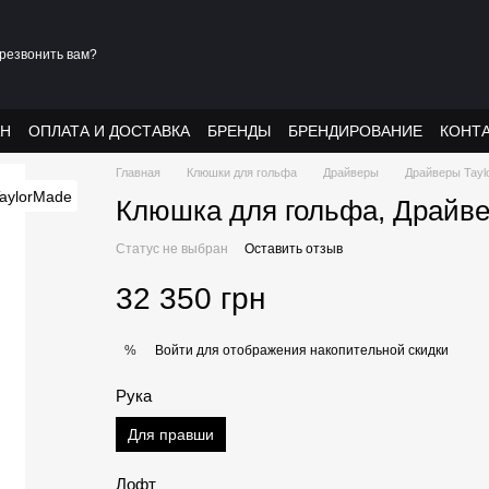
резвонить вам?
АН
ОПЛАТА И ДОСТАВКА
БРЕНДЫ
БРЕНДИРОВАНИЕ
КОНТ
Главная
Клюшки для гольфа
Драйверы
Драйверы Tayl
Клюшка для гольфа, Драйвер,
Статус не выбран
Оставить отзыв
32 350 грн
Войти
для отображения накопительной скидки
%
Рука
Для правши
Лофт