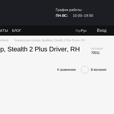
График работы:
ПН-ВС:
10:00–19:00
Вход
АКТЫ
БЛОГ
Укр
Рус
orMade
Клюшка для гольфа, Драйвер, Stealth 2 Plus Driver, RH
 Stealth 2 Plus Driver, RH
Артикул
70011
К сравнению
В желания